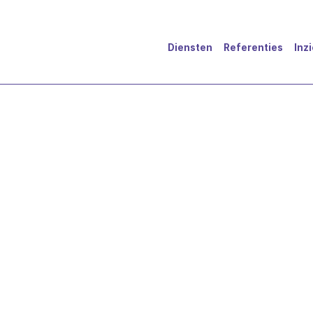
Diensten
Referenties
Inz
er – ook in de zorg
Inzicht